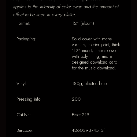
applies to the intensity of color swap and the amount of
effect to be seen in every platter.
Format:
12" (album)
Packaging:
Solid cover with matte
varnish, interior print, thick
´12" insert, inner-sleeve
with poly lining, and a
designed download card
for the music download.
Vinyl:
180g, electric blue
Pressing info:
200
Cat.Nr.:
Eisen219
Barcode:
4260393745131