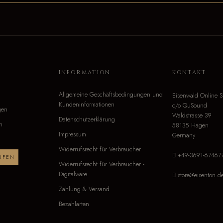
O
INFORMATION
KONTAKT
Allgemeine Geschäftsbedingungen und
Eisenwald Online S
Kundeninformationen
c/o QuSound
gen
Waldstrasse 39
Datenschutzerklärung
n
58135 Hagen
Impressum
Germany
Widerrufsrecht für Verbraucher
+49-3691-67467
UFEN
Widerrufsrecht für Verbraucher -
Digitalware
store@eisenton.d
Zahlung & Versand
Bezahlarten