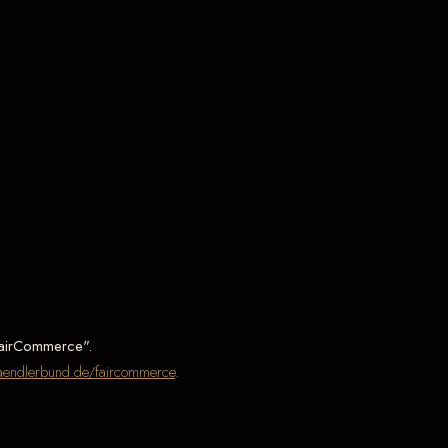
"FairCommerce".
endlerbund.de/faircommerce
.