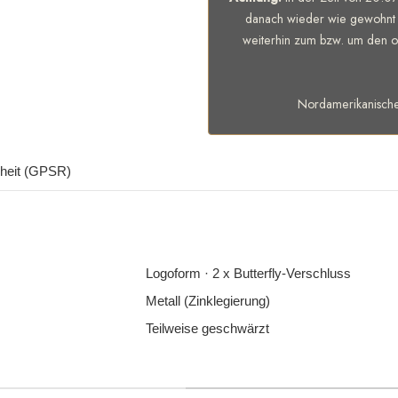
danach wieder wie gewohnt 
weiterhin zum bzw. um den of
Nordamerikanisch
rheit (GPSR)
Logoform · 2 x Butterfly-Verschluss
Metall (Zinklegierung)
Teilweise geschwärzt