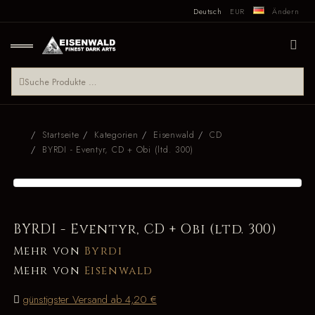
Deutsch
EUR
Ändern
Startseite
Kategorien
Eisenwald
CD
BYRDI - Eventyr, CD + Obi (ltd. 300)
BYRDI - Eventyr, CD + Obi (ltd. 300)
Mehr von
Byrdi
Mehr von
Eisenwald
günstigster Versand ab 4,20 €