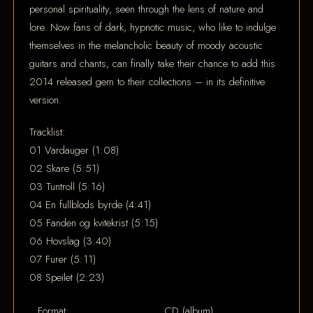
personal spirituality, seen through the lens of nature and
lore. Now fans of dark, hypnotic music, who like to indulge
themselves in the melancholic beauty of moody acoustic
guitars and chants, can finally take their chance to add this
2014 released gem to their collections – in its definitive
version.
Tracklist:
01 Vardauger (1:08)
02 Skare (5:51)
03 Tuntroll (5:16)
04 En fullblods byrde (4:41)
05 Fanden og kvitekrist (5:15)
06 Hovslag (3:40)
07 Furer (5:11)
08 Speilet (2:23)
Format:
CD (album)