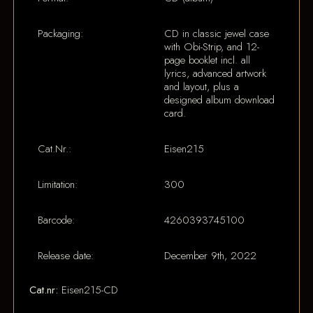
Packaging:
CD in classic jewel case
with Obi-Strip, and 12-
page booklet incl. all
lyrics, advanced artwork
and layout, plus a
designed album download
card.
Cat.Nr.:
Eisen215
Limitation:
300
Barcode:
4260393745100
Release date:
December 9th, 2022
Cat.nr:
Eisen215-CD