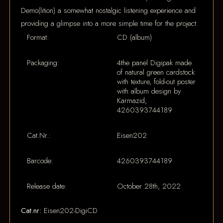
Demo(lition) a somewhat nostalgic listening experience and
providing a glimpse into a more simple time for the project.
Format:
CD (album)
Packaging:
4the panel Digipak made
of natural green cardstock
with texture, fold-out poster
with album design by
Karmazid,
4260393744189
Cat.Nr.:
Eisen202
Barcode:
4260393744189
Release date:
October 28th, 2022
Cat.nr:
Eisen202-DigiCD