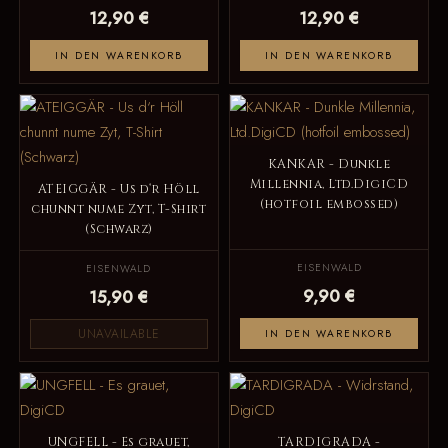
12,90 €
12,90 €
IN DEN WARENKORB
IN DEN WARENKORB
KANKAR - Dunkle
Millennia, Ltd.DigiCD
ATEIGGÄR - Us d‘r Höll
(hotfoil embossed)
chunnt nume Zyt, T-Shirt
(Schwarz)
EISENWALD
EISENWALD
9,90 €
15,90 €
UNAVAILABLE
IN DEN WARENKORB
UNGFELL - Es grauet,
TARDIGRADA -