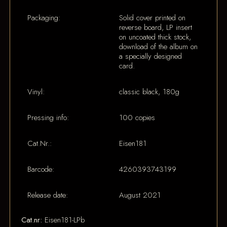
Packaging:
Solid cover printed on
reverse board, LP insert
on uncoated thick stock,
download of the album on
a specially designed
card.
Vinyl:
classic black, 180g
Pressing info:
100 copies
Cat.Nr.:
Eisen181
Barcode:
4260393743199
Release date:
August 2021
Cat.nr:
Eisen181-LPb