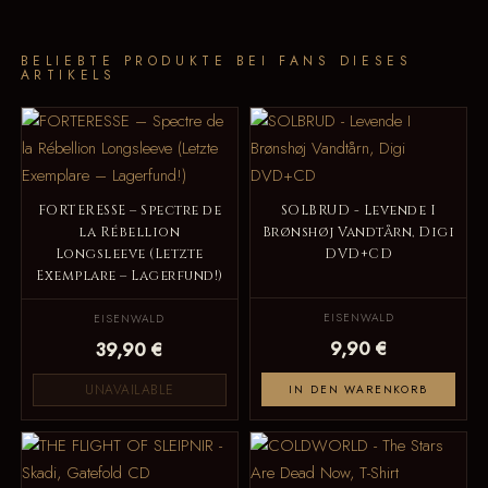
BELIEBTE PRODUKTE BEI FANS DIESES
ARTIKELS
FORTERESSE – Spectre de
SOLBRUD - Levende I
la Rébellion
Brønshøj Vandtårn, Digi
Longsleeve (Letzte
DVD+CD
Exemplare – Lagerfund!)
EISENWALD
EISENWALD
9,90 €
39,90 €
UNAVAILABLE
IN DEN WARENKORB