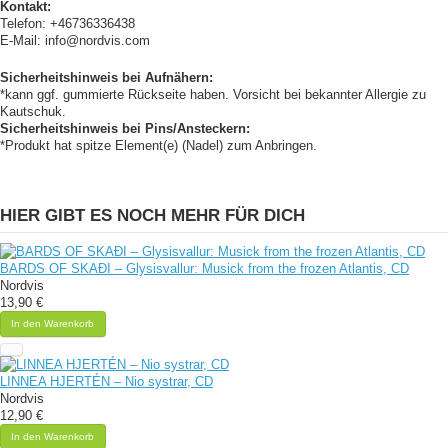
Kontakt:
Telefon: +46736336438
E-Mail: info@nordvis.com
Sicherheitshinweis bei Aufnähern:
*kann ggf. gummierte Rückseite haben. Vorsicht bei bekannter Allergie zu
Kautschuk.
Sicherheitshinweis bei Pins/Ansteckern:
*Produkt hat spitze Element(e) (Nadel) zum Anbringen.
HIER GIBT ES NOCH MEHR FÜR DICH
BARDS OF SKAÐI – Glysisvallur: Musick from the frozen Atlantis, CD
Nordvis
13,90 €
In den Warenkorb
LINNEA HJERTÉN – Nio systrar, CD
Nordvis
12,90 €
In den Warenkorb