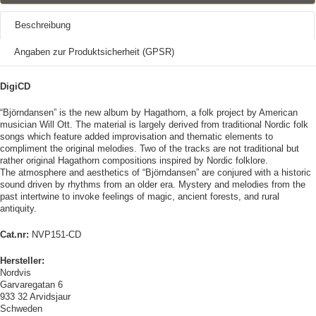
Beschreibung
Angaben zur Produktsicherheit (GPSR)
DigiCD
“Björndansen” is the new album by Hagathorn, a folk project by American
musician Will Ott. The material is largely derived from traditional Nordic folk
songs which feature added improvisation and thematic elements to
compliment the original melodies. Two of the tracks are not traditional but
rather original Hagathorn compositions inspired by Nordic folklore.
The atmosphere and aesthetics of “Björndansen” are conjured with a historic
sound driven by rhythms from an older era. Mystery and melodies from the
past intertwine to invoke feelings of magic, ancient forests, and rural
antiquity.
Cat.nr:
NVP151-CD
Hersteller:
Nordvis
Garvaregatan 6
933 32 Arvidsjaur
Schweden