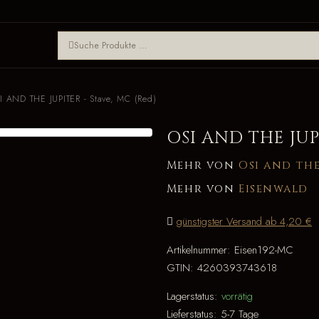
I AND THE JUPITER - Stave, MC (Red)
OSI AND THE JUP
Mehr von
Osi and the
Mehr von
Eisenwald
günstigster Versand ab 4,20 €
Artikelnummer:
Eisen192-MC
GTIN:
4260393743618
Lagerstatus:
vorrätig
Lieferstatus:
5-7 Tage