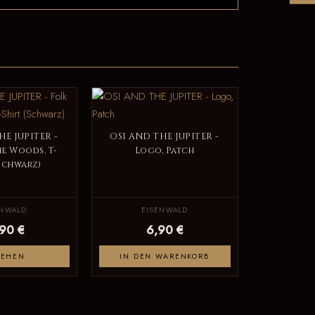
HE JUPITER -
OSI AND THE JUPITER -
he Woods, T-
Logo, Patch
(Schwarz)
ENWALD
EISENWALD
,90 €
6,90 €
SEHEN
IN DEN WARENKORB