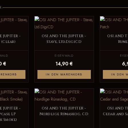
H
 JUPITER -
OSI AND THE JUPITER -
OSI AND T
 (Clear)
Stave, Ltd.DigiCD
Rune
WALD
EISENWALD
EIS
0 €
14,90 €
6,
ARENKORB
IN DEN WARENKORB
IN DEN 
 JUPITER -
OSI AND THE JUPITER -
OSI AND T
ipcase LP
Nordlige Rúnaskog, CD
Cedar and Sa
k Smoke)