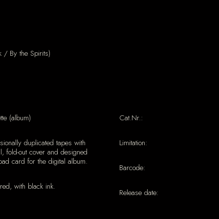
/ By the Spirits)
te (album)
Cat.Nr.:
sionally duplicated tapes with
Limitation:
l, fold-out cover and designed
ad card for the digital album.
Barcode:
red, with black ink.
Release date: