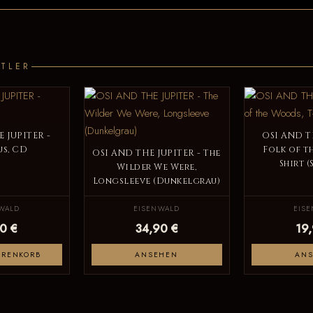
TLER
 JUPITER -
OSI AND T
us, CD
Folk of t
OSI AND THE JUPITER - The
Shirt 
Wilder We Were,
Longsleeve (Dunkelgrau)
WALD
EISENWALD
EIS
0 €
34,90 €
19
ARENKORB
ANSEHEN
AN