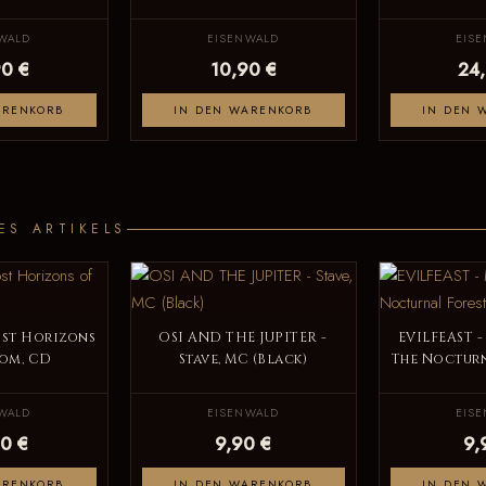
WALD
EISENWALD
EIS
0 €
10,90 €
24
ARENKORB
IN DEN WARENKORB
IN DEN 
ES ARTIKELS
ost Horizons
OSI AND THE JUPITER -
EVILFEAST -
om, CD
Stave, MC (Black)
The Nocturn
WALD
EISENWALD
EIS
0 €
9,90 €
9,
ARENKORB
IN DEN WARENKORB
IN DEN 