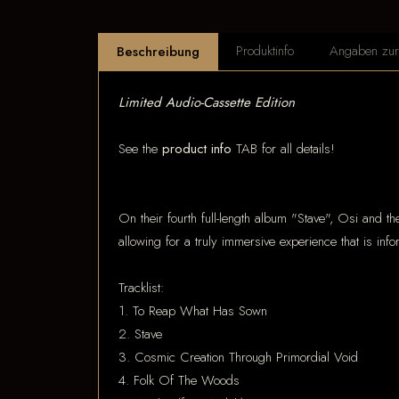
Produktinfo
Angaben zur 
Beschreibung
Limited Audio-Cassette Edition
See the
product info
TAB for all details!
On their fourth full-length album "Stave", Osi and th
allowing for a truly immersive experience that is inf
Tracklist:
1. To Reap What Has Sown
2. Stave
3. Cosmic Creation Through Primordial Void
4. Folk Of The Woods