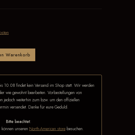
osten
den Warenkorb
is 10.08 findet kein Versand im Shop statt. Wir werden
eder wie gewohnt bearbeiten. Vorbestellungen von
 jedoch weiterhin zum bzw. um den offiziellen
termin versendet. Danke für eure Geduld.
Bitte beachtet:
n können unseren
North-American store
besuchen.