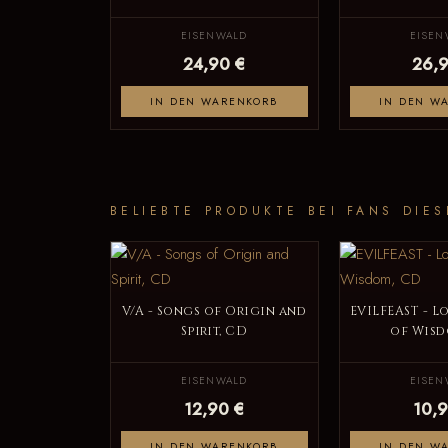
EISENWALD
EISEN
24,90 €
26,9
IN DEN WARENKORB
IN DEN W
BELIEBTE PRODUKTE BEI FANS DIES
V/A - Songs of Origin and
EVILFEAST - L
Spirit, CD
of Wisd
EISENWALD
EISEN
12,90 €
10,9
IN DEN WARENKORB
IN DEN W