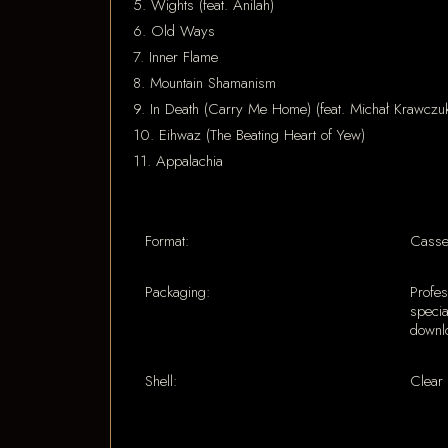
5. Wights (feat. Anilah)
6. Old Ways
7. Inner Flame
8. Mountain Shamanism
9. In Death (Carry Me Home) (feat. Michał Krawczuk 
10. Eihwaz (The Beating Heart of Yew)
11. Appalachia
Format:
Casset
Packaging:
Profes
specia
downlo
Shell:
Clear 