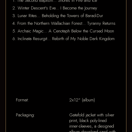
1. The Second Baptism... Shores in Fire and Ice
2. Winter Descent's Eve... I Become the Journey
3. Lunar Rites... Beholding the Towers of Barad-Dur
4. From the Northern Wallachian Forest... Tyranny Returns
5. Archaic Magic... A Cenotaph Below the Cursed Moon
6. Inclinata Resurgit... Rebirth of My Noble Dark Kingdom
Format:
2x12" (album)
Packaging:
Gatefold jacket with silver
print, black poly-lined
inner-sleeves, a designed
album download card with