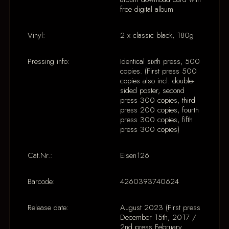
free digital album
Vinyl:
2 x classic black, 180g
Pressing info:
Identical sixth press, 500
copies. (First press 500
copies also incl. double-
sided poster, second
press 300 copies, third
press 200 copies, fourth
press 300 copies, fifth
press 300 copies)
Cat.Nr.:
Eisen126
Barcode:
4260393740624
Release date:
August 2023 (First press
December 15th, 2017 /
2nd press February