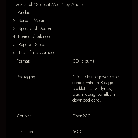
Tracklist of "Serpent Moon" by Aridus:
1. Aridus
2. Serpent Moon
3. Spectre of Despair
4. Bearer of Silence
5. Reptilian Sleep
6. The Infinite Corridor
Format:
CD (album)
Packaging:
CD in classic jewel case,
comes with an 8-page
booklet incl. all lyrics,
plus a designed album
download card.
Cat.Nr.:
Eisen232
Limitation:
500