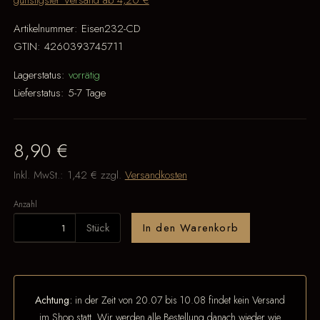
günstigster Versand ab 4,20 €
Artikelnummer:
Eisen232-CD
GTIN:
4260393745711
Lagerstatus:
vorrätig
Lieferstatus:
5-7 Tage
8,90 €
Inkl. MwSt.:
1,42 €
zzgl.
Versandkosten
Anzahl
Stück
In den Warenkorb
Achtung:
in der Zeit von 20.07 bis 10.08 findet kein Versand
im Shop statt. Wir werden alle Bestellung danach wieder wie