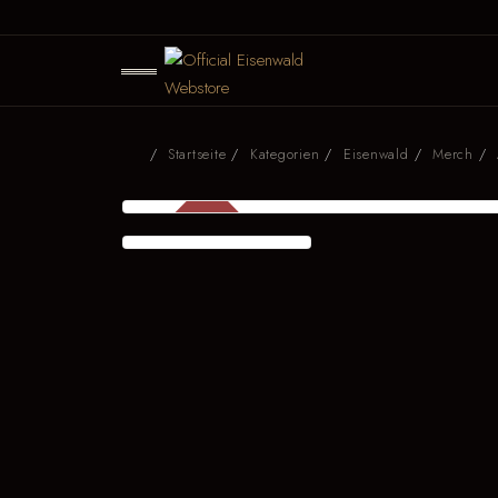
Startseite
Kategorien
Eisenwald
Merch
SALE
-30 %