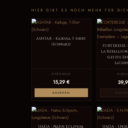
HIER GIBT ES NOCH MEHR FÜR DIC
ASHTAR - Kaikuja, T-Shirt
(Schwarz)
FORTERESSE –
la Rébellion
(Letzte Ex
Lagerf
EISENWALD
EISEN
15,29 €
39,9
UNAVAI
ANSEHEN
UADA - Natus Eclipsim,
UADA - S.N.M.