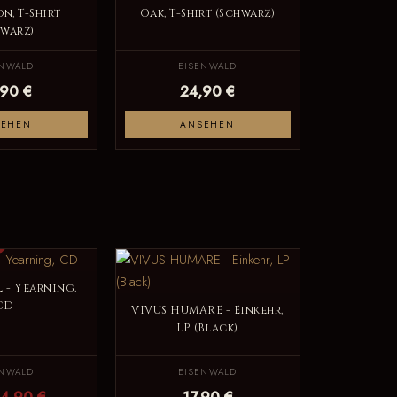
n, T-Shirt
Oak, T-Shirt (Schwarz)
hwarz)
ENWALD
EISENWALD
,90 €
24,90 €
SEHEN
ANSEHEN
 - Yearning,
CD
VIVUS HUMARE - Einkehr,
LP (Black)
ENWALD
EISENWALD
4,90 €
17,90 €