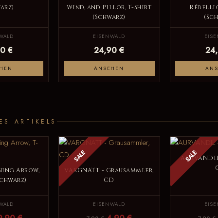
arz)
Wind, and Pillor, T-Shirt
Rébellio
(Schwarz)
(Sc
WALD
EISENWALD
EIS
0 €
24,90 €
24
HEN
ANSEHEN
AN
ES ARTIKELS
SALE
SALE
AURVANDIL
ning Arrow,
VARGNATT - Grausammler,
Schwarz)
CD
WALD
EISENWALD
EIS
9,90 €
4,90 €