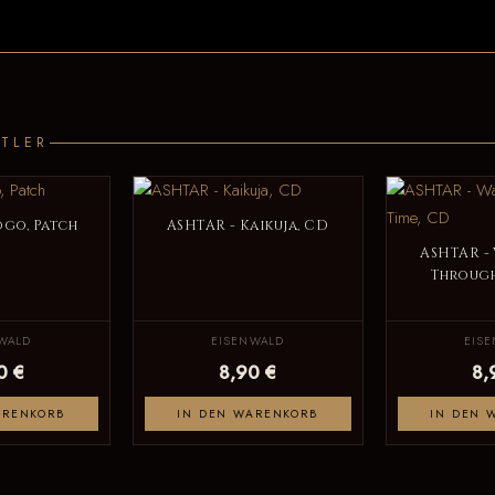
TLER
ogo, Patch
ASHTAR - Kaikuja, CD
ASHTAR -
Through
WALD
EISENWALD
EIS
0 €
8,90 €
8,
ARENKORB
IN DEN WARENKORB
IN DEN 