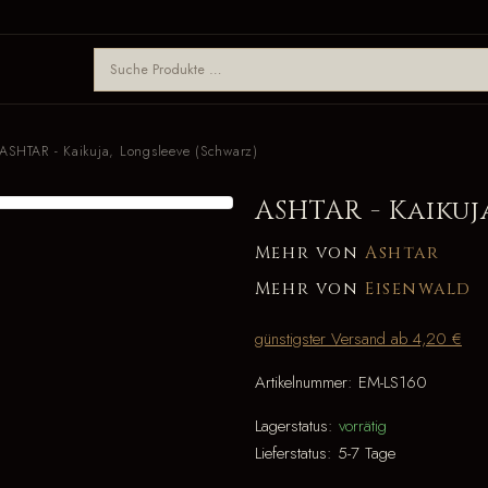
ASHTAR - Kaikuja, Longsleeve (Schwarz)
ASHTAR - Kaikuj
Mehr von
Ashtar
Mehr von
Eisenwald
günstigster Versand ab 4,20 €
Artikelnummer:
EM-LS160
Lagerstatus:
vorrätig
Lieferstatus:
5-7 Tage