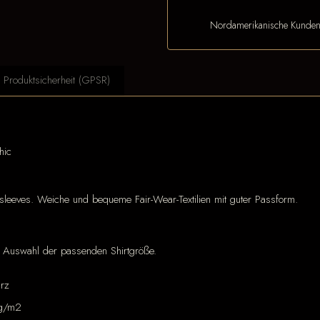
Nordamerikanische Kunde
Produktsicherheit (GPSR)
hic
sleeves. Weiche und bequeme Fair-Wear-Textilien mit guter Passform.
er Auswahl der passenden Shirtgröße.
rz
g/m2