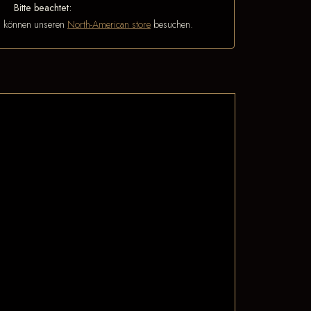
Bitte beachtet:
n können unseren
North-American store
besuchen.