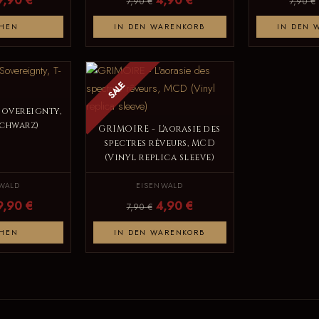
7,90 €
7,90 €
HEN
IN DEN WARENKORB
IN DEN 
SALE
Sovereignty,
Schwarz)
GRIMOIRE - L'aorasie des
spectres rêveurs, MCD
(Vinyl replica sleeve)
WALD
EISENWALD
9,90 €
4,90 €
7,90 €
HEN
IN DEN WARENKORB