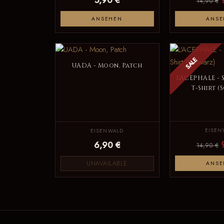
14,90 €
ANSEHEN
ANSE
SALE
UADA - Moon, Patch
L'ACEPHALE - 
T-Shirt (
EISEN
EISENWALD
6,90 €
14,90 €
UNAVAILABLE
ANSE