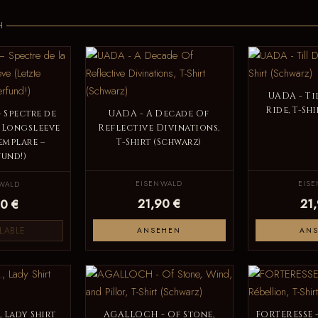
H
UADA - Ti
Ride, T-Sh
 Spectre de
UADA - A Decade Of
 Longsleeve
Reflective Divinations,
emplare –
T-Shirt (Schwarz)
und!)
EISENWALD
EIS
WALD
21,90 €
21
0 €
LABLE
ANSEHEN
AN
, Lady Shirt
AGALLOCH - Of Stone,
FORTERESSE -