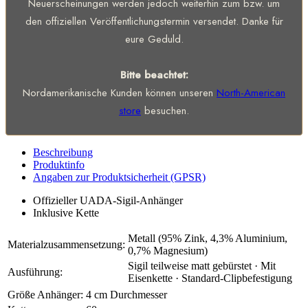
Neuerscheinungen werden jedoch weiterhin zum bzw. um
den offiziellen Veröffentlichungstermin versendet. Danke für
eure Geduld.
Bitte beachtet:
Nordamerikanische Kunden können unseren
North-American
store
besuchen.
Beschreibung
Produktinfo
Angaben zur Produktsicherheit (GPSR)
Offizieller UADA-Sigil-Anhänger
Inklusive Kette
Metall (95% Zink, 4,3% Aluminium,
Materialzusammensetzung:
0,7% Magnesium)
Sigil teilweise matt gebürstet · Mit
Ausführung:
Eisenkette · Standard-Clipbefestigung
Größe Anhänger:
4 cm Durchmesser