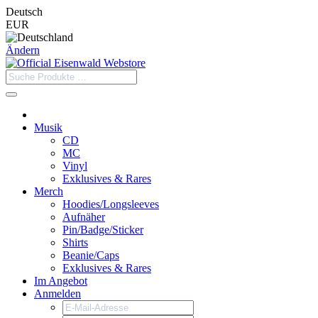
Deutsch
EUR
Ändern
Musik
CD
MC
Vinyl
Exklusives & Rares
Merch
Hoodies/Longsleeves
Aufnäher
Pin/Badge/Sticker
Shirts
Beanie/Caps
Exklusives & Rares
Im Angebot
Anmelden