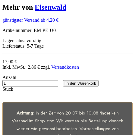
Mehr von
Eisenwald
günstigster Versand ab 4,20 €
Artikelnummer:
EM-PE-U01
Lagerstatus:
vorrätig
Lieferstatus:
5-7 Tage
17,90 €
Inkl. MwSt.:
2,86 €
zzgl.
Versandkosten
Anzahl
In den Warenkorb
Stück
Achtung:
in der Zeit von 20.07 bis 10.08 findet kein
Versand im Shop statt. Wir werden alle Bestellung danach
wieder wie gewohnt bearbeiten. Vorbestellungen von