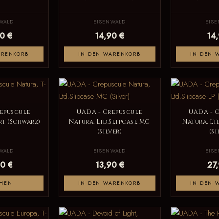
WALD
EISENWALD
EIS
0 €
14,90 €
14
ARENKORB
IN DEN WARENKORB
IN DEN 
epuscule
UADA - Crepuscule
UADA - 
rt (Schwarz)
Natura, Ltd.Slipcase MC
Natura, Lt
(Silver)
(Si
WALD
EISENWALD
EIS
0 €
13,90 €
27
HEN
IN DEN WARENKORB
IN DEN 