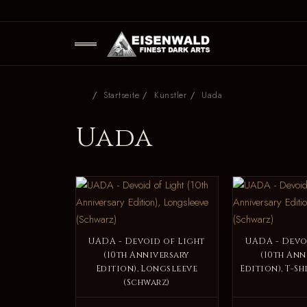
Startseite
Künstler
Uada
Uada
UADA - Devoid of Light
UADA - Devo
(10th Anniversary
(10th Ann
Edition), Longsleeve
Edition), T-Sh
(Schwarz)