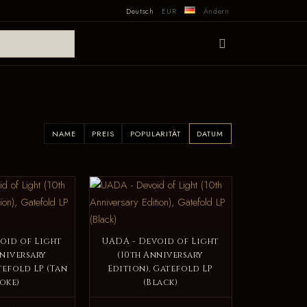
Deutsch
EUR
Ändern
NAME
PREIS
POPULARITÄT
DATUM
oid of Light
UADA - Devoid of Light
nniversary
(10th Anniversary
tefold LP (Tan
Edition), Gatefold LP
oke)
(Black)