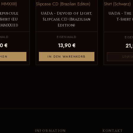
epuscule
UADA - Devoid of Light,
UADA - The 
Shirt (EU
Slipcase CD (Brazilian
T-Shirt
 MMXXIII)
Edition)
WALD
EISENWALD
EIS
0 €
13,90 €
21
UNAV
HEN
IN DEN WARENKORB
O
INFORMATION
KONTAKT