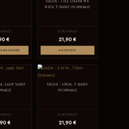
UADA - Till Death We
Ride, T-Shirt (Schwarz)
ENWALD
EISENWALD
90 €
21,90 €
WARENKORB
ANSEHEN
M., Lady Shirt
UADA - S.N.M., T-Shirt
hwarz)
(Schwarz)
ENWALD
EISENWALD
,90 €
21,90 €