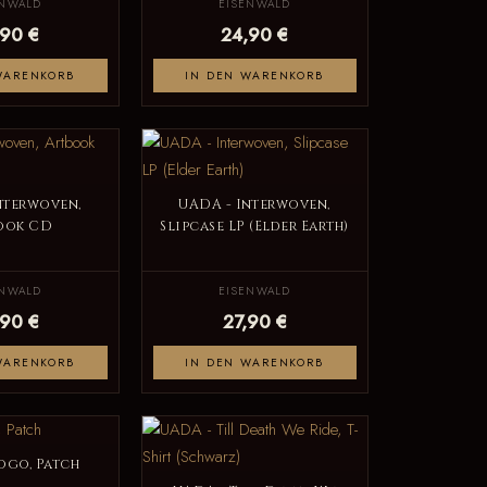
ENWALD
EISENWALD
,90 €
24,90 €
WARENKORB
IN DEN WARENKORB
nterwoven,
UADA - Interwoven,
ook CD
Slipcase LP (Elder Earth)
ENWALD
EISENWALD
,90 €
27,90 €
WARENKORB
IN DEN WARENKORB
ogo, Patch