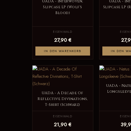
UADA - Interwoven,
UADA - In
Slipcase LP (Wolf's
Slipcase LP (
Blood)
EISENWALD
EISEN
27,90 €
27,9
IN DEN WARENKORB
IN DEN W
UADA - Natu
Longsleeve
UADA - A Decade Of
Reflective Divinations,
T-Shirt (Schwarz)
EISENWALD
EISEN
21,90 €
39,9