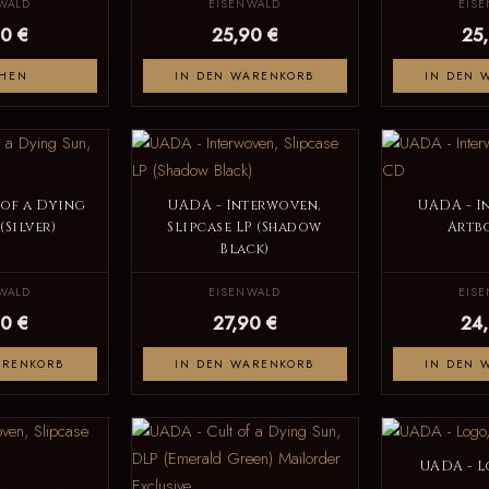
WALD
EISENWALD
EIS
0 €
25,90 €
25
HEN
IN DEN WARENKORB
IN DEN 
 of a Dying
UADA - Interwoven,
UADA - I
(Silver)
Slipcase LP (Shadow
Artb
Black)
WALD
EISENWALD
EIS
0 €
27,90 €
24
ARENKORB
IN DEN WARENKORB
IN DEN 
UADA - L