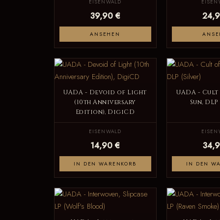
EISENWALD
EISEN
39,90 €
24,9
ANSEHEN
ANSE
UADA - Devoid of Light
UADA - Cult
(10th Anniversary
Sun, DLP 
Edition), DigiCD
EISENWALD
EISEN
14,90 €
34,9
IN DEN WARENKORB
IN DEN W