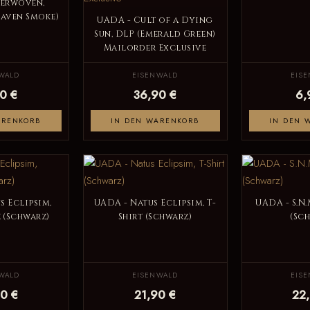
terwoven,
Raven Smoke)
UADA - Cult of a Dying
Sun, DLP (Emerald Green)
Mailorder Exclusive
WALD
EISENWALD
EIS
0 €
36,90 €
6,
ARENKORB
IN DEN WARENKORB
IN DEN 
s Eclipsim,
UADA - Natus Eclipsim, T-
UADA - S.N.
 (Schwarz)
Shirt (Schwarz)
(Sc
WALD
EISENWALD
EIS
0 €
21,90 €
22