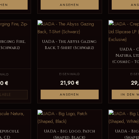
HEN
ANSEHEN
AN
urging Fire,
UADA - The Abyss Gazing
(Schwarz)
Back, T-Shirt (Schwarz)
UADA - 
Natura, Lt
(Cosmic - T
EISENWALD
EIS
WALD
21,90 €
29
0 €
LABLE
ANSEHEN
IN DEN 
epuscule
UADA - Big Logo, Patch
UADA - Big
a, CD
(Shaped, Black)
(Shape