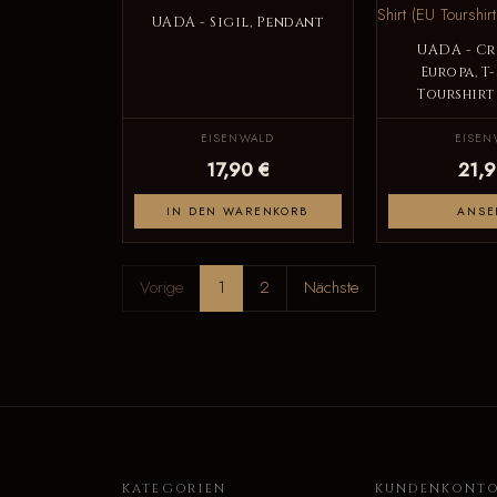
UADA - Sigil, Pendant
UADA - Cr
Europa, T-
Tourshirt
EISENWALD
EISEN
17,90 €
21,9
IN DEN WARENKORB
ANSE
Vorige
1
2
Nächste
KATEGORIEN
KUNDENKONT