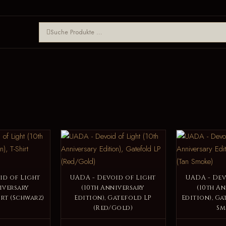
id of Light
UADA - Devoid of Light
UADA - Dev
iversary
(10th Anniversary
(10th A
irt (Schwarz)
Edition), Gatefold LP
Edition), Ga
(Red/Gold)
Sm