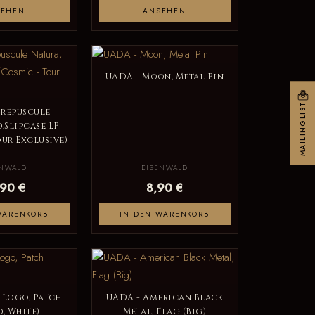
SEHEN
ANSEHEN
UADA - Moon, Metal Pin
MAILINGLIST
Crepuscule
d.Slipcase LP
our Exclusive)
ENWALD
EISENWALD
,90 €
8,90 €
WARENKORB
IN DEN WARENKORB
 Logo, Patch
UADA - American Black
d, White)
Metal, Flag (Big)