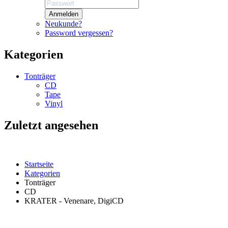
Anmelden
Neukunde?
Password vergessen?
Kategorien
Tonträger
CD
Tape
Vinyl
Zuletzt angesehen
Startseite
Kategorien
Tonträger
CD
KRATER - Venenare, DigiCD