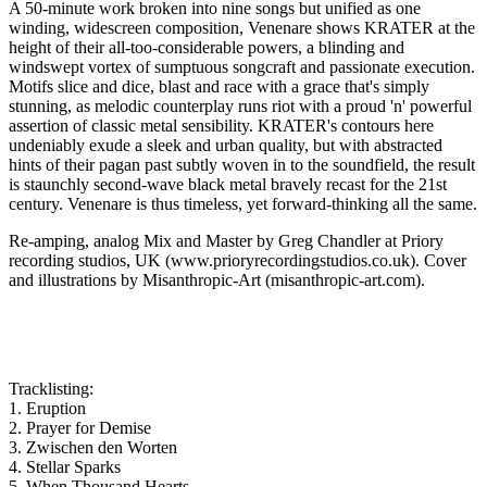
A 50-minute work broken into nine songs but unified as one
winding, widescreen composition, Venenare shows KRATER at the
height of their all-too-considerable powers, a blinding and
windswept vortex of sumptuous songcraft and passionate execution.
Motifs slice and dice, blast and race with a grace that's simply
stunning, as melodic counterplay runs riot with a proud 'n' powerful
assertion of classic metal sensibility. KRATER's contours here
undeniably exude a sleek and urban quality, but with abstracted
hints of their pagan past subtly woven in to the soundfield, the result
is staunchly second-wave black metal bravely recast for the 21st
century. Venenare is thus timeless, yet forward-thinking all the same.
Re-amping, analog Mix and Master by Greg Chandler at Priory
recording studios, UK (www.prioryrecordingstudios.co.uk). Cover
and illustrations by Misanthropic-Art (misanthropic-art.com).
Tracklisting:
1. Eruption
2. Prayer for Demise
3. Zwischen den Worten
4. Stellar Sparks
5. When Thousand Hearts