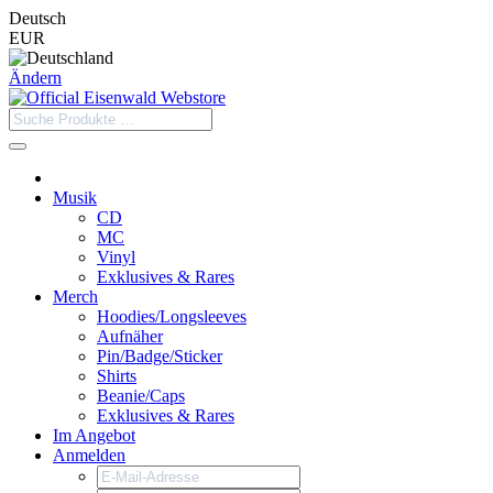
Deutsch
EUR
Ändern
Musik
CD
MC
Vinyl
Exklusives & Rares
Merch
Hoodies/Longsleeves
Aufnäher
Pin/Badge/Sticker
Shirts
Beanie/Caps
Exklusives & Rares
Im Angebot
Anmelden