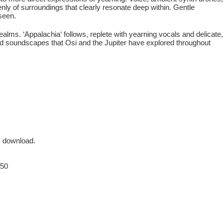
enly of surroundings that clearly resonate deep within. Gentle
seen.
alms. ‘Appalachia‘ follows, replete with yearning vocals and delicate,
riad soundscapes that Osi and the Jupiter have explored throughout
c download.
50