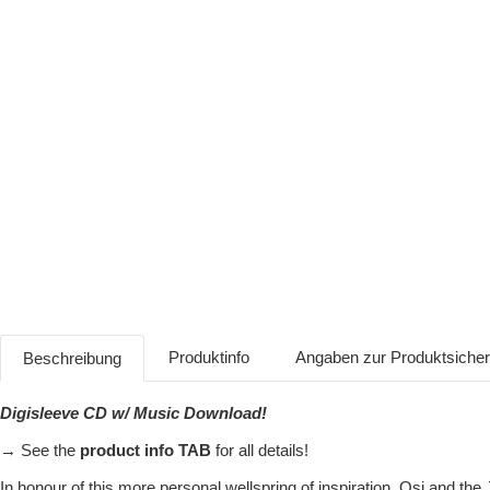
Produktinfo
Angaben zur Produktsiche
Beschreibung
Digisleeve CD w/ Music Download!
→ See the
product info TAB
for all details!
In honour of this more personal wellspring of inspiration, Osi and t