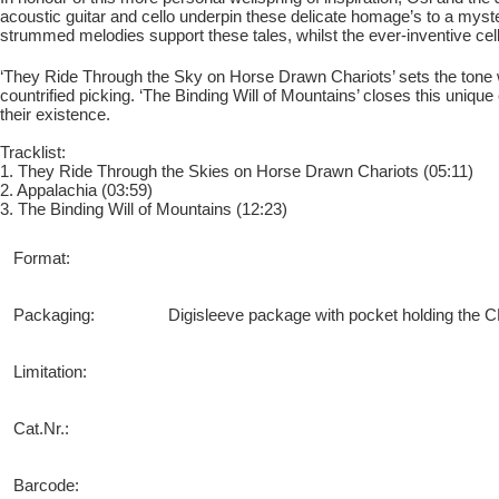
acoustic guitar and cello underpin these delicate homage’s to a myste
strummed melodies support these tales, whilst the ever-inventive ce
‘They Ride Through the Sky on Horse Drawn Chariots’ sets the tone wit
countrified picking. ‘The Binding Will of Mountains’ closes this uniq
their existence.
Tracklist:
1. They Ride Through the Skies on Horse Drawn Chariots (05:11)
2. Appalachia (03:59)
3. The Binding Will of Mountains (12:23)
Format:
Packaging:
Digisleeve package with pocket holding the CD
Limitation:
Cat.Nr.:
Barcode: