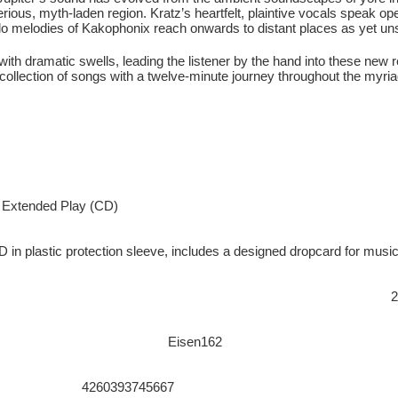
rious, myth-laden region. Kratz’s heartfelt, plaintive vocals speak op
llo melodies of Kakophonix reach onwards to distant places as yet un
h dramatic swells, leading the listener by the hand into these new re
ue collection of songs with a twelve-minute journey throughout the my
Extended Play (CD)
 in plastic protection sleeve, includes a designed dropcard for musi
2
Eisen162
4260393745667