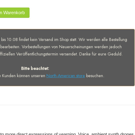
en Warenkorb
 bis 10.08 findet kein Versand im Shop statt. Wir werden alle Bestellung
bearbeiten. Vorbestellungen von Neuerscheinungen werden jedoch
fiziellen Veröffentlichungstermin versendet. Danke für eure Geduld.
Bitte beachtet:
e Kunden können unseren
North-American store
besuchen.
nto more direct expressions of yearning. Voice, ambient synth drones,