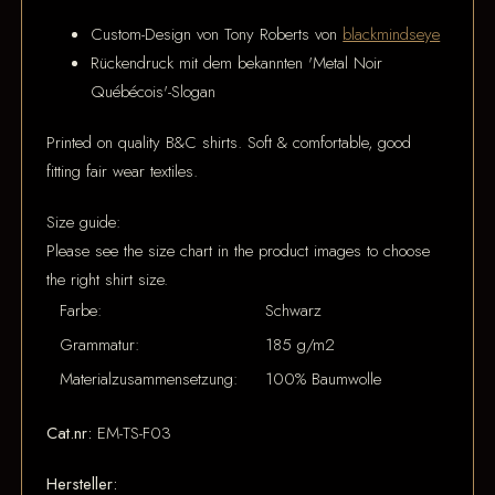
Custom-Design von Tony Roberts von
blackmindseye
Rückendruck mit dem bekannten 'Metal Noir
Québécois'-Slogan
Printed on quality B&C shirts. Soft & comfortable, good
fitting fair wear textiles.
Size guide:
Please see the size chart in the product images to choose
the right shirt size.
Farbe:
Schwarz
Grammatur:
185 g/m2
Materialzusammensetzung:
100% Baumwolle
Cat.nr:
EM-TS-F03
Hersteller: