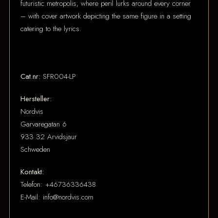
futuristic metropolis, where peril lurks around every corner
– with cover artwork depicting the same figure in a setting
catering to the lyrics.
Cat.nr:
SFR004-LP
Hersteller:
Nordvis
Garvaregatan 6
933 32 Arvidsjaur
Schweden
Kontakt:
Telefon: +46736336438
E-Mail: info@nordvis.com